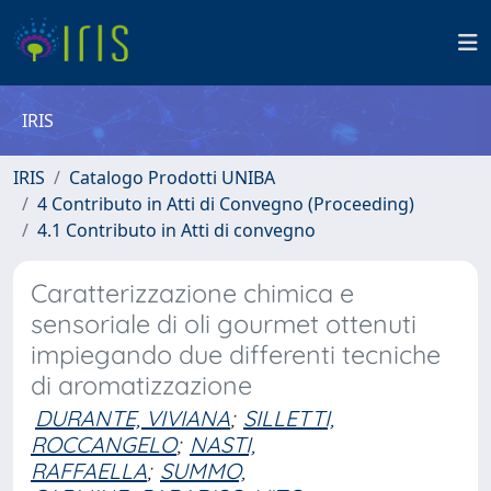
IRIS
IRIS
Catalogo Prodotti UNIBA
4 Contributo in Atti di Convegno (Proceeding)
4.1 Contributo in Atti di convegno
Caratterizzazione chimica e
sensoriale di oli gourmet ottenuti
impiegando due differenti tecniche
di aromatizzazione
DURANTE, VIVIANA
;
SILLETTI,
ROCCANGELO
;
NASTI,
RAFFAELLA
;
SUMMO,