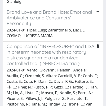
Gianluigi
Brand Love and Brand Hate: Emotional
Ambivalence and Consumers’
Personality
2024-01-01 Piper, Luigi; Zarantonello, Lia; DE
COSMO, LUCREZIA MARIA
Comparison of “IN-REC-SUR-E” and LISA
in preterm neonates with respiratory
distress syndrome: a randomized
controlled trial (IN-REC-LISA trial)
2024-01-01 Vento, Giovanni; Paladini, Angela;
Aurilia, C.; Ozdemir, S. Alkan; Carnielli, V. P.; Cools, F.;
Costa, S.; Cota, F.; Dani, C.; Davis, P. G.; Fattore, S.;
Fè, C.; Finer, N.; Fusco, F. P.; Gizzi, C.; Herting, E.; Jian,
M.; Lio, A.; Lista, G.; Mosca, F.; Nobile, S.; Perri, A.;
Picone, S.; Pillow, J. J.; Polglase, G.; Pasciuto, T.;
Pastorino, R.; Tana, M.; Tingay, D.; Tirone, C.; Van