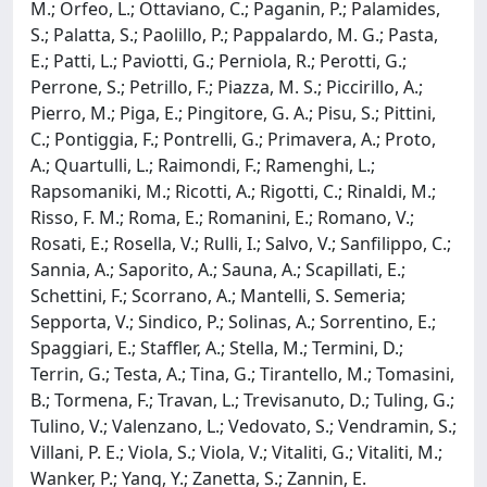
M.; Orfeo, L.; Ottaviano, C.; Paganin, P.; Palamides,
S.; Palatta, S.; Paolillo, P.; Pappalardo, M. G.; Pasta,
E.; Patti, L.; Paviotti, G.; Perniola, R.; Perotti, G.;
Perrone, S.; Petrillo, F.; Piazza, M. S.; Piccirillo, A.;
Pierro, M.; Piga, E.; Pingitore, G. A.; Pisu, S.; Pittini,
C.; Pontiggia, F.; Pontrelli, G.; Primavera, A.; Proto,
A.; Quartulli, L.; Raimondi, F.; Ramenghi, L.;
Rapsomaniki, M.; Ricotti, A.; Rigotti, C.; Rinaldi, M.;
Risso, F. M.; Roma, E.; Romanini, E.; Romano, V.;
Rosati, E.; Rosella, V.; Rulli, I.; Salvo, V.; Sanfilippo, C.;
Sannia, A.; Saporito, A.; Sauna, A.; Scapillati, E.;
Schettini, F.; Scorrano, A.; Mantelli, S. Semeria;
Sepporta, V.; Sindico, P.; Solinas, A.; Sorrentino, E.;
Spaggiari, E.; Staffler, A.; Stella, M.; Termini, D.;
Terrin, G.; Testa, A.; Tina, G.; Tirantello, M.; Tomasini,
B.; Tormena, F.; Travan, L.; Trevisanuto, D.; Tuling, G.;
Tulino, V.; Valenzano, L.; Vedovato, S.; Vendramin, S.;
Villani, P. E.; Viola, S.; Viola, V.; Vitaliti, G.; Vitaliti, M.;
Wanker, P.; Yang, Y.; Zanetta, S.; Zannin, E.