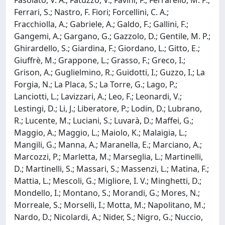
Ferrari, S.; Nastro, F. Fiori; Forcellini, C. A.;
Fracchiolla, A.; Gabriele, A.; Galdo, F.; Gallini, F.;
Gangemi, A.; Gargano, G.; Gazzolo, D.; Gentile, M. P.;
Ghirardello, S.; Giardina, F.; Giordano, L.; Gitto, E.;
Giuffrè, M.; Grappone, L.; Grasso, F.; Greco, I.;
Grison, A.; Guglielmino, R.; Guidotti, I.; Guzzo, I.; La
Forgia, N.; La Placa, S.; La Torre, G.; Lago, P.;
Lanciotti, L.; Lavizzari, A.; Leo, F.; Leonardi, V.;
Lestingi, D.; Li, J.; Liberatore, P.; Lodin, D.; Lubrano,
R.; Lucente, M.; Luciani, S.; Luvarà, D.; Maffei, G.;
Maggio, A.; Maggio, L.; Maiolo, K.; Malaigia, L.;
Mangili, G.; Manna, A.; Maranella, E.; Marciano, A.;
Marcozzi, P.; Marletta, M.; Marseglia, L.; Martinelli,
D.; Martinelli, S.; Massari, S.; Massenzi, L.; Matina, F.;
Mattia, L.; Mescoli, G.; Migliore, I. V.; Minghetti, D.;
Mondello, I.; Montano, S.; Morandi, G.; Mores, N.;
Morreale, S.; Morselli, I.; Motta, M.; Napolitano, M.;
Nardo, D.; Nicolardi, A.; Nider, S.; Nigro, G.; Nuccio,