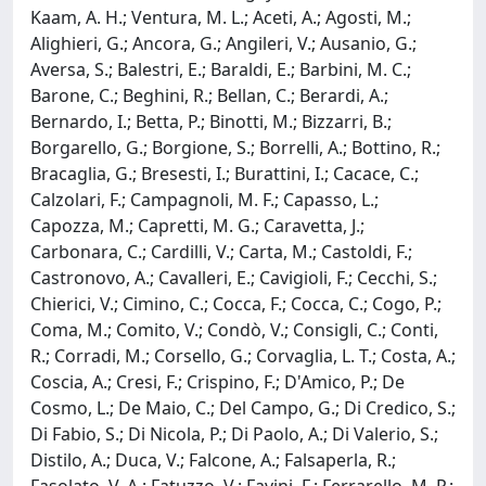
Kaam, A. H.; Ventura, M. L.; Aceti, A.; Agosti, M.;
Alighieri, G.; Ancora, G.; Angileri, V.; Ausanio, G.;
Aversa, S.; Balestri, E.; Baraldi, E.; Barbini, M. C.;
Barone, C.; Beghini, R.; Bellan, C.; Berardi, A.;
Bernardo, I.; Betta, P.; Binotti, M.; Bizzarri, B.;
Borgarello, G.; Borgione, S.; Borrelli, A.; Bottino, R.;
Bracaglia, G.; Bresesti, I.; Burattini, I.; Cacace, C.;
Calzolari, F.; Campagnoli, M. F.; Capasso, L.;
Capozza, M.; Capretti, M. G.; Caravetta, J.;
Carbonara, C.; Cardilli, V.; Carta, M.; Castoldi, F.;
Castronovo, A.; Cavalleri, E.; Cavigioli, F.; Cecchi, S.;
Chierici, V.; Cimino, C.; Cocca, F.; Cocca, C.; Cogo, P.;
Coma, M.; Comito, V.; Condò, V.; Consigli, C.; Conti,
R.; Corradi, M.; Corsello, G.; Corvaglia, L. T.; Costa, A.;
Coscia, A.; Cresi, F.; Crispino, F.; D'Amico, P.; De
Cosmo, L.; De Maio, C.; Del Campo, G.; Di Credico, S.;
Di Fabio, S.; Di Nicola, P.; Di Paolo, A.; Di Valerio, S.;
Distilo, A.; Duca, V.; Falcone, A.; Falsaperla, R.;
Fasolato, V. A.; Fatuzzo, V.; Favini, F.; Ferrarello, M. P.;