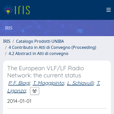
IRIS
IRIS
Catalogo Prodotti UNIBA
4 Contributo in Atti di Convegno (Proceeding)
4.2 Abstract in Atti di convegno
The European VLF/LF Radio
Network: the current status
P. F. Biagi
;
T. Maggipinto
;
L. Schiavulli
;
T.
Ligonzo
;
2014-01-01