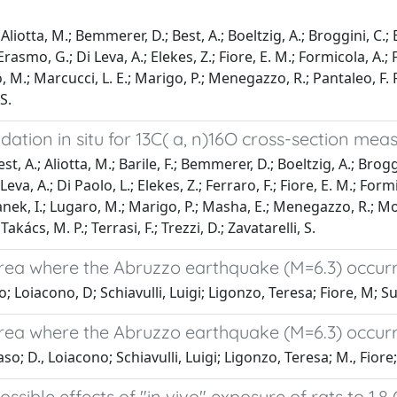
Aliotta, M.; Bemmerer, D.; Best, A.; Boeltzig, A.; Broggini, C.; Br
’Erasmo, G.; Di Leva, A.; Elekes, Z.; Fiore, E. M.; Formicola, A.;
M.; Marcucci, L. E.; Marigo, P.; Menegazzo, R.; Pantaleo, F. R.; P
S.
ation in situ for 13C( a, n)16O cross-section m
t, A.; Aliotta, M.; Barile, F.; Bemmerer, D.; Boeltzig, A.; Broggin
eva, A.; Di Paolo, L.; Elekes, Z.; Ferraro, F.; Fiore, E. M.; Form
ek, I.; Lugaro, M.; Marigo, P.; Masha, E.; Menegazzo, R.; Mossa,
 Takács, M. P.; Terrasi, F.; Trezzi, D.; Zavatarelli, S.
area where the Abruzzo earthquake (M=6.3) occurr
Loiacono, D; Schiavulli, Luigi; Ligonzo, Teresa; Fiore, M; Suc
area where the Abruzzo earthquake (M=6.3) occurr
o; D., Loiacono; Schiavulli, Luigi; Ligonzo, Teresa; M., Fiore; 
sible effects of "in vivo" exposure of rats to 1.8