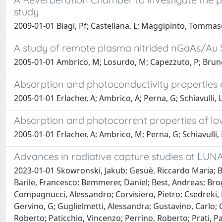
study
2009-01-01 Biagi, Pf; Castellana, L; Maggipinto, Tommaso;
A study of remote plasma nitrided nGaAs/Au 
2005-01-01 Ambrico, M; Losurdo, M; Capezzuto, P; Bruno, G;
Absorption and photoconductivity properties o
2005-01-01 Erlacher, A; Ambrico, A; Perna, G; Schiavulli, L
Absorption and photocorrent properties of lo
2005-01-01 Erlacher, A; Ambrico, M; Perna, G; Schiavulli, L
Advances in radiative capture studies at LU
2023-01-01 Skowronski, Jakub; Gesuè, Riccardo Maria; Bo
Barile, Francesco; Bemmerer, Daniel; Best, Andreas; Brog
Compagnucci, Alessandro; Corvisiero, Pietro; Csedreki, L
Gervino, G; Guglielmetti, Alessandra; Gustavino, Carlo;
Roberto; Paticchio, Vincenzo; Perrino, Roberto; Prati, Pa