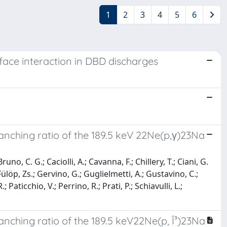
1
2
3
4
5
6
ace interaction in DBD discharges
anching ratio of the 189.5 keV 22Ne(p,γ)23Na
uno, C. G.; Caciolli, A.; Cavanna, F.; Chillery, T.; Ciani, G.
 Fülöp, Zs.; Gervino, G.; Guglielmetti, A.; Gustavino, C.;
aticchio, V.; Perrino, R.; Prati, P.; Schiavulli, L.;
nching ratio of the 189.5 keV22Ne(p, Î³)23Na