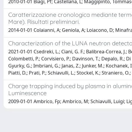
2010-01-01 Biagi, Pf; Castellana, L; Maggipinto, Tommaso; 
Caratterizzazione cronologica mediante termo
Mare). Risultati preliminari.
2014-01-01 Colaianni, A; Geniola, A; Loiacono, D; Minafra
Characterization of the LUNA neutron detecto
2021-01-01 Csedreki, L.; Ciani, G. F.; Balibrea-Correa, J.; Bes
Colombetti, P.; Corvisiero, P.; Davinson, T.; Depalo, R.; Di 
Gyurky, G.; Imbriani, G.; Janas, Z.; Junker, M.; Kochanek, 
Piatti, D.; Prati, P.; Schiavulli, L.; Stockel, K.; Straniero, O.
Charge trapping induced by plasma in alumin
Luminescence
2009-01-01 Ambrico, Fp; Ambrico, M; Schiavulli, Luigi; Lig