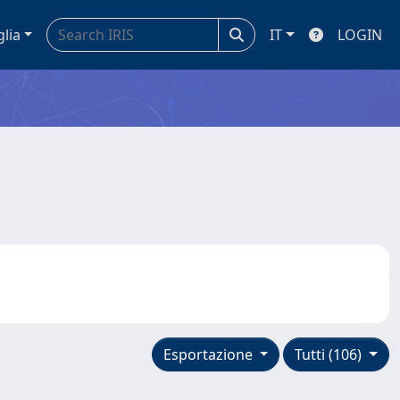
glia
IT
LOGIN
Esportazione
Tutti (106)