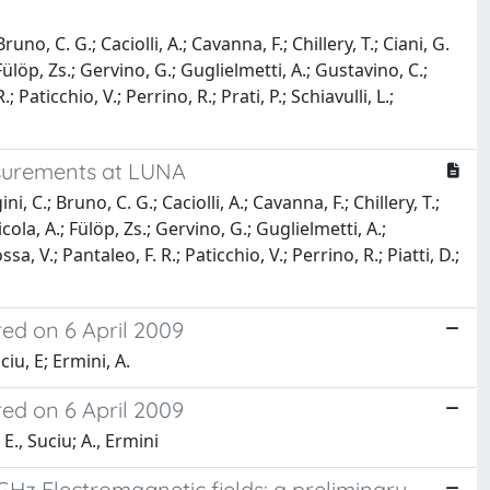
uno, C. G.; Caciolli, A.; Cavanna, F.; Chillery, T.; Ciani, G.
 Fülöp, Zs.; Gervino, G.; Guglielmetti, A.; Gustavino, C.;
aticchio, V.; Perrino, R.; Prati, P.; Schiavulli, L.;
easurements at LUNA
i, C.; Bruno, C. G.; Caciolli, A.; Cavanna, F.; Chillery, T.;
icola, A.; Fülöp, Zs.; Gervino, G.; Guglielmetti, A.;
 V.; Pantaleo, F. R.; Paticchio, V.; Perrino, R.; Piatti, D.;
ed on 6 April 2009
iu, E; Ermini, A.
ed on 6 April 2009
E., Suciu; A., Ermini
 GHz Electromagnetic fields: a preliminary