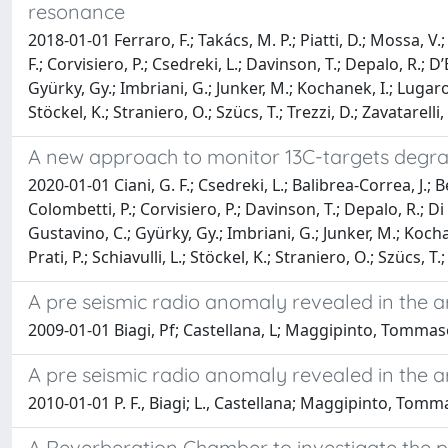
resonance
2018-01-01 Ferraro, F.; Takács, M. P.; Piatti, D.; Mossa, V.; 
F.; Corvisiero, P.; Csedreki, L.; Davinson, T.; Depalo, R.; D
Gyürky, Gy.; Imbriani, G.; Junker, M.; Kochanek, I.; Lugaro, 
Stöckel, K.; Straniero, O.; Szücs, T.; Trezzi, D.; Zavatarelli, 
A new approach to monitor 13C-targets degrad
2020-01-01 Ciani, G. F.; Csedreki, L.; Balibrea-Correa, J.; Bes
Colombetti, P.; Corvisiero, P.; Davinson, T.; Depalo, R.; Di L
Gustavino, C.; Gyürky, Gy.; Imbriani, G.; Junker, M.; Kochan
Prati, P.; Schiavulli, L.; Stöckel, K.; Straniero, O.; Szücs, T.;
A pre seismic radio anomaly revealed in the 
2009-01-01 Biagi, Pf; Castellana, L; Maggipinto, Tommaso; 
A pre seismic radio anomaly revealed in the 
2010-01-01 P. F., Biagi; L., Castellana; Maggipinto, Tommas
A Reverberation Chamber to investigate the pos