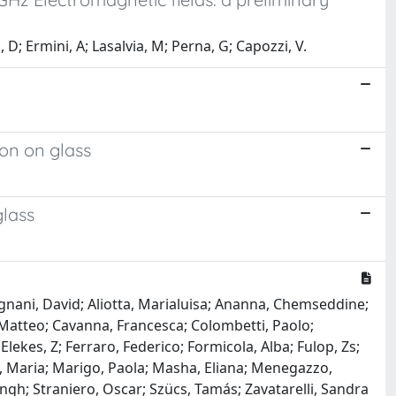
D; Ermini, A; Lasalvia, M; Perna, G; Capozzi, V.
ion on glass
glass
agnani, David; Aliotta, Marialuisa; Ananna, Chemseddine;
, Matteo; Cavanna, Francesca; Colombetti, Paolo;
ekes, Z; Ferraro, Federico; Formicola, Alba; Fulop, Zs;
o, Maria; Marigo, Paola; Masha, Eliana; Menegazzo,
ingh; Straniero, Oscar; Szücs, Tamás; Zavatarelli, Sandra