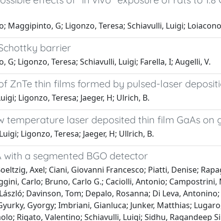
 Maggipinto, G; Ligonzo, Teresa; Schiavulli, Luigi; Loiacono, 
Schottky barrier
 Ligonzo, Teresa; Schiavulli, Luigi; Farella, I; Augelli, V.
f ZnTe thin films formed by pulsed-laser deposit
uigi; Ligonzo, Teresa; Jaeger, H; Ulrich, B.
w temperature laser deposited thin film GaAs on 
uigi; Ligonzo, Teresa; Jaeger, H; Ullrich, B.
NA with a segmented BGO detector
eltzig, Axel; Ciani, Giovanni Francesco; Piatti, Denise; Rap
gini, Carlo; Bruno, Carlo G.; Caciolli, Antonio; Campostrini
ászló; Davinson, Tom; Depalo, Rosanna; Di Leva, Antonino; El
 Gyurky, Gyorgy; Imbriani, Gianluca; Junker, Matthias; Lugar
olo; Rigato, Valentino; Schiavulli, Luigi; Sidhu, Ragandeep S