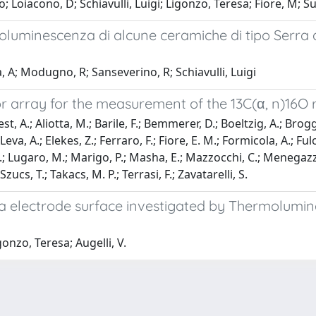
Loiacono, D; Schiavulli, Luigi; Ligonzo, Teresa; Fiore, M; Suc
luminescenza di alcune ceramiche di tipo Serra d
, A; Modugno, R; Sanseverino, R; Schiavulli, Luigi
r array for the measurement of the 13C(α, n)16O 
t, A.; Aliotta, M.; Barile, F.; Bemmerer, D.; Boeltzig, A.; Broggin
Leva, A.; Elekes, Z.; Ferraro, F.; Fiore, E. M.; Formicola, A.; Fu
I.; Lugaro, M.; Marigo, P.; Masha, E.; Mazzocchi, C.; Menegazzo,
; Szucs, T.; Takacs, M. P.; Terrasi, F.; Zavatarelli, S.
a electrode surface investigated by Thermolumin
onzo, Teresa; Augelli, V.