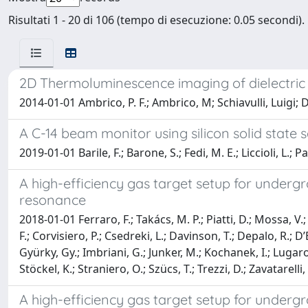
Risultati 1 - 20 di 106 (tempo di esecuzione: 0.05 secondi).
2D Thermoluminescence imaging of dielectric
2014-01-01 Ambrico, P. F.; Ambrico, M; Schiavulli, Luigi; 
A C-14 beam monitor using silicon solid state s
2019-01-01 Barile, F.; Barone, S.; Fedi, M. E.; Liccioli, L.; Pat
A high-efficiency gas target setup for underg
resonance
2018-01-01 Ferraro, F.; Takács, M. P.; Piatti, D.; Mossa, V.; 
F.; Corvisiero, P.; Csedreki, L.; Davinson, T.; Depalo, R.; D
Gyürky, Gy.; Imbriani, G.; Junker, M.; Kochanek, I.; Lugaro, 
Stöckel, K.; Straniero, O.; Szücs, T.; Trezzi, D.; Zavatarelli, 
A high-efficiency gas target setup for underg