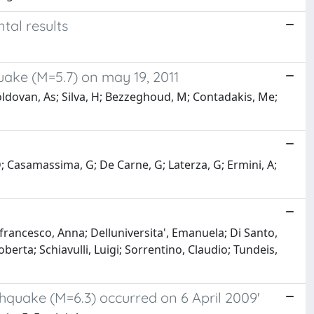
tal results
uake (M=5.7) on may 19, 2011
Moldovan, As; Silva, H; Bezzeghoud, M; Contadakis, Me;
D; Casamassima, G; De Carne, G; Laterza, G; Ermini, A;
francesco, Anna; Delluniversita', Emanuela; Di Santo,
berta; Schiavulli, Luigi; Sorrentino, Claudio; Tundeis,
hquake (M=6.3) occurred on 6 April 2009'