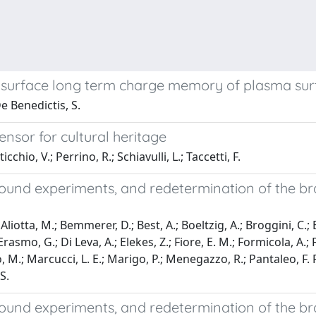
 surface long term charge memory of plasma surf
De Benedictis, S.
ensor for cultural heritage
icchio, V.; Perrino, R.; Schiavulli, L.; Taccetti, F.
round experiments, and redetermination of the br
Aliotta, M.; Bemmerer, D.; Best, A.; Boeltzig, A.; Broggini, C.; Br
’Erasmo, G.; Di Leva, A.; Elekes, Z.; Fiore, E. M.; Formicola, A.;
M.; Marcucci, L. E.; Marigo, P.; Menegazzo, R.; Pantaleo, F. R.; P
S.
round experiments, and redetermination of the bra