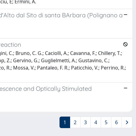
iu, E; Ermini, A.
'Alto dal Sito di santa BArbara (Polignano a
reaction
i, C.; Bruno, C. G.; Caciolli, A.; Cavanna, F.; Chillery, T.;
lop, Z.; Gervino, G.; Guglielmetti, A.; Gustavino, C.;
 R.; Mossa, V.; Pantaleo, F. R.; Paticchio, V.; Perrino, R.;
escence and Optically Stimulated
1
2
3
4
5
6