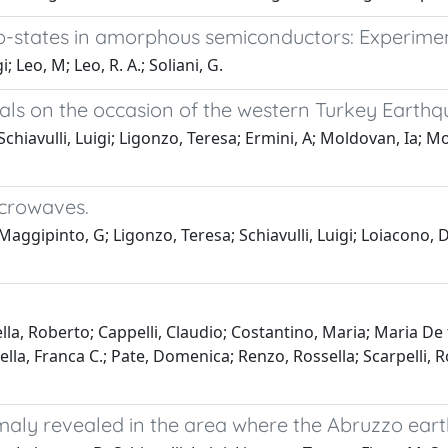
ap-states in amorphous semiconductors: Experimen
; Leo, M; Leo, R. A.; Soliani, G.
ls on the occasion of the western Turkey Earthq
Schiavulli, Luigi; Ligonzo, Teresa; Ermini, A; Moldovan, Ia; 
icrowaves.
Maggipinto, G; Ligonzo, Teresa; Schiavulli, Luigi; Loiacono, 
la, Roberto; Cappelli, Claudio; Costantino, Maria; Maria De 
lla, Franca C.; Pate, Domenica; Renzo, Rossella; Scarpelli, Ro
maly revealed in the area where the Abruzzo eart