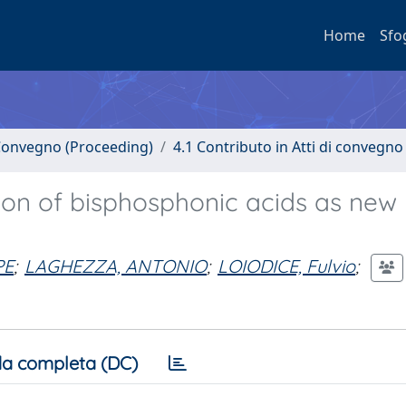
Home
Sfo
i Convegno (Proceeding)
4.1 Contributo in Atti di convegno
tion of bisphosphonic acids as ne
PE
;
LAGHEZZA, ANTONIO
;
LOIODICE, Fulvio
;
a completa (DC)