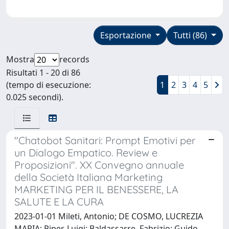
Esportazione
Tutti (86)
Mostra
records
Risultati 1 - 20 di 86
(tempo di esecuzione:
1
2
3
4
5
0.025 secondi).
"Chatobot Sanitari: Prompt Emotivi per
un Dialogo Empatico. Review e
Proposizioni". XX Convegno annuale
della Società Italiana Marketing
MARKETING PER IL BENESSERE, LA
SALUTE E LA CURA
2023-01-01 Mileti, Antonio; DE COSMO, LUCREZIA
MARIA; Piper, Luigi; Baldassarre, Fabrizio; Guido,