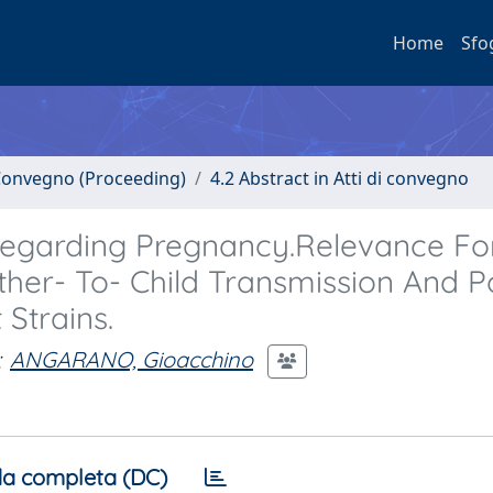
Home
Sfo
i Convegno (Proceeding)
4.2 Abstract in Atti di convegno
Regarding Pregnancy.Relevance Fo
her- To- Child Transmission And P
 Strains.
;
ANGARANO, Gioacchino
a completa (DC)