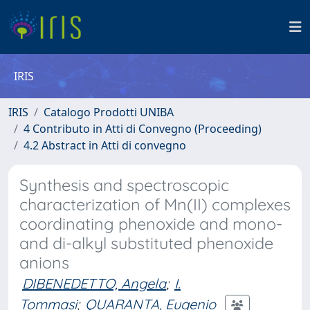
IRIS
IRIS
Catalogo Prodotti UNIBA
4 Contributo in Atti di Convegno (Proceeding)
4.2 Abstract in Atti di convegno
Synthesis and spectroscopic
characterization of Mn(II) complexes
coordinating phenoxide and mono-
and di-alkyl substituted phenoxide
anions
DIBENEDETTO, Angela
;
I.
Tommasi
;
QUARANTA, Eugenio