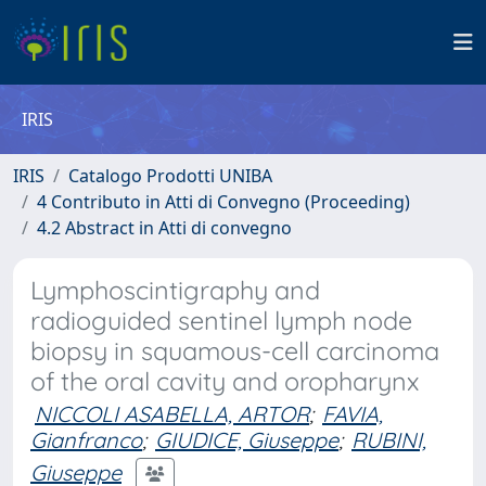
IRIS
IRIS
Catalogo Prodotti UNIBA
4 Contributo in Atti di Convegno (Proceeding)
4.2 Abstract in Atti di convegno
Lymphoscintigraphy and
radioguided sentinel lymph node
biopsy in squamous-cell carcinoma
of the oral cavity and oropharynx
NICCOLI ASABELLA, ARTOR
;
FAVIA,
Gianfranco
;
GIUDICE, Giuseppe
;
RUBINI,
Giuseppe