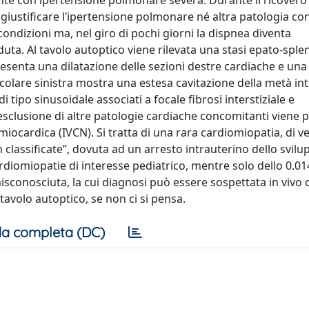
ente con ipertensione polmonare severa. Durante il ricover
 giustificare l’ipertensione polmonare né altra patologia c
ondizioni ma, nel giro di pochi giorni la dispnea diventa
a. Al tavolo autoptico viene rilevata una stasi epato-sple
resenta una dilatazione delle sezioni destre cardiache e una 
tricolare sinistra mostra una estesa cavitazione della metà in
 tipo sinusoidale associati a focale fibrosi interstiziale e
esclusione di altre patologie cardiache concomitanti viene p
cardica (IVCN). Si tratta di una rara cardiomiopatia, di v
classificate”, dovuta ad un arresto intrauterino dello svilu
ardiomiopatie di interesse pediatrico, mentre solo dello 0.01
sconosciuta, la cui diagnosi può essere sospettata in vivo 
 tavolo autoptico, se non ci si pensa.
a completa (DC)