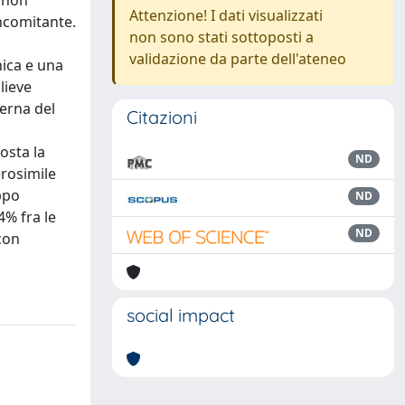
o non
Attenzione! I dati visualizzati
oncomitante.
non sono stati sottoposti a
validazione da parte dell'ateneo
nica e una
lieve
terna del
Citazioni
osta la
ND
erosimile
ppo
ND
4% fra le
ND
con
social impact