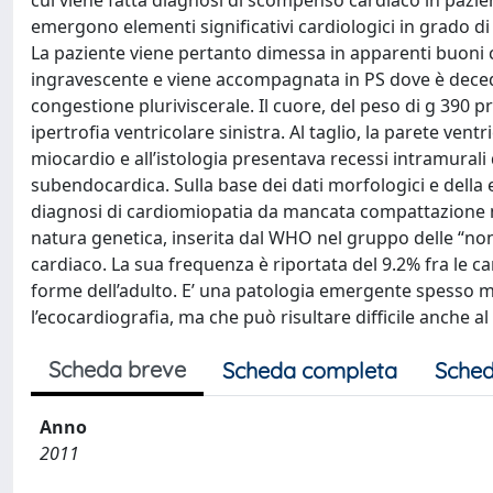
cui viene fatta diagnosi di scompenso cardiaco in pazi
emergono elementi significativi cardiologici in grado di
La paziente viene pertanto dimessa in apparenti buoni c
ingravescente e viene accompagnata in PS dove è decedut
congestione pluriviscerale. Il cuore, del peso di g 390 p
ipertrofia ventricolare sinistra. Al taglio, la parete ven
miocardio e all’istologia presentava recessi intramurali di
subendocardica. Sulla base dei dati morfologici e della 
diagnosi di cardiomiopatia da mancata compattazione mio
natura genetica, inserita dal WHO nel gruppo delle “non 
cardiaco. La sua frequenza è riportata del 9.2% fra le c
forme dell’adulto. E’ una patologia emergente spesso mi
l’ecocardiografia, ma che può risultare difficile anche al
Scheda breve
Scheda completa
Sched
Anno
2011