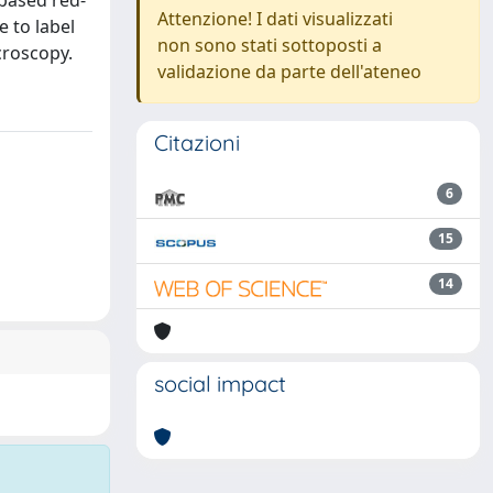
-based red-
Attenzione! I dati visualizzati
 to label
non sono stati sottoposti a
croscopy.
validazione da parte dell'ateneo
Citazioni
6
15
14
social impact