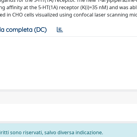
igands for the 5-HT(1A) receptor. The new 1-arylpiperazine
affinity at the 5-HT(1A) receptor (K(i)=35 nM) and was able
ed in CHO cells visualized using confocal laser scanning mi
a completa (DC)
ritti sono riservati, salvo diversa indicazione.