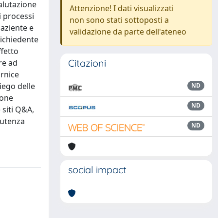
valutazione
Attenzione! I dati visualizzati
i processi
non sono stati sottoposti a
paziente e
validazione da parte dell'ateneo
richiedente
ffetto
Citazioni
re ad
ornice
iego delle
ND
ione
ND
 siti Q&A,
l’utenza
ND
social impact