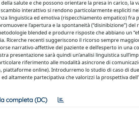
della salute e che possono orientare la presa in carico, la 
o scambio interattivo si rendono particolarmente espliciti ne
enza linguistica ed emotiva (rispecchiamento empatico) fra 
romuovere l’apertura e la spontaneità (“disinibizione”) del 
di metodologie blended e produrre risposte che abbiano un “e
tia. Ricerche recenti suggeriscono il ricorso sempre maggio
sorse narrativo-affettive del paziente e dell’esperto in una c
ra presentazione sarà quindi un’analisi linguistica sull’imp
particolare riferimento alle modalità asincrone di comunicaz
piattaforme online). Introdurremo lo studio di caso di due
a ed altamente partecipativa che valorizzi la prospettiva del
a completa (DC)