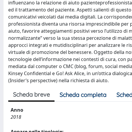
influenzano la relazione di aiuto pazienteprofessionista 
ed il trattamento del paziente. Aspetti salienti di quest
comunicativi veicolati dai media digitali. La corrispond
professionista diventa una risorsa imprescindibile per p
aiuto, favorire atteggiamenti positivi verso l’utilizzo 
normalizzante” verso la sua stessa percezione di malat
approcci integrati e mutidisciplinari per analizzare le ri
virtuale di promozione del benessere. Oggetto della nost
tecnologie dell’informazione nei contesti di cura, con 
mediata dal computer o CMC (blog, forum, social media, 
Kinsey Confidential e Go! Ask Alice, in un’ottica dialogic
(Insider’s perspective) nella richiesta di aiuto.
Scheda breve
Scheda completa
Sched
Anno
2018
Appare nelle tipologie: