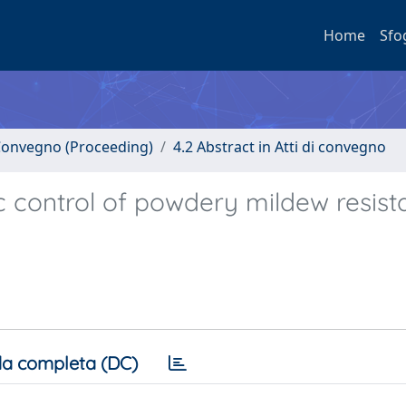
Home
Sfo
i Convegno (Proceeding)
4.2 Abstract in Atti di convegno
c control of powdery mildew resist
a completa (DC)