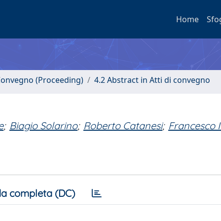
Home
Sfo
i Convegno (Proceeding)
4.2 Abstract in Atti di convegno
e
;
Biagio Solarino
;
Roberto Catanesi
;
Francesco 
a completa (DC)