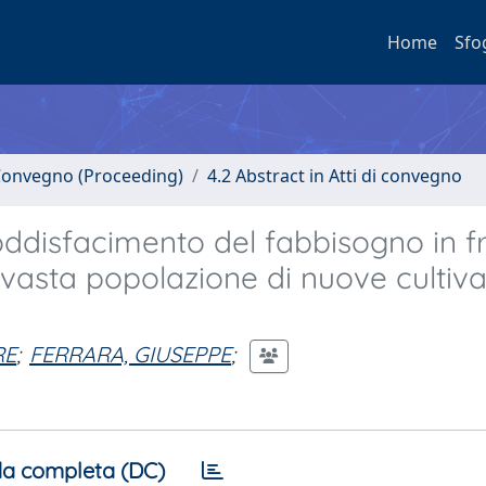
Home
Sfo
i Convegno (Proceeding)
4.2 Abstract in Atti di convegno
soddisfacimento del fabbisogno in f
vasta popolazione di nuove cultiva
RE
;
FERRARA, GIUSEPPE
;
a completa (DC)