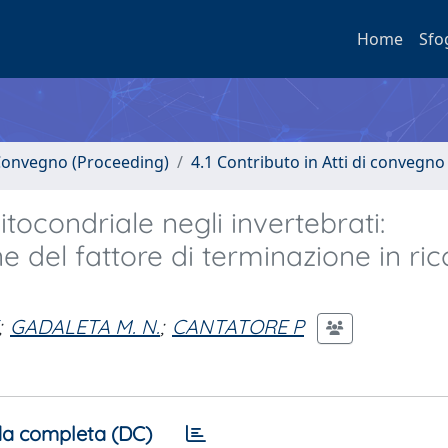
Home
Sfo
i Convegno (Proceeding)
4.1 Contributo in Atti di convegno
tocondriale negli invertebrati:
e del fattore di terminazione in ric
;
GADALETA M. N.
;
CANTATORE P
a completa (DC)