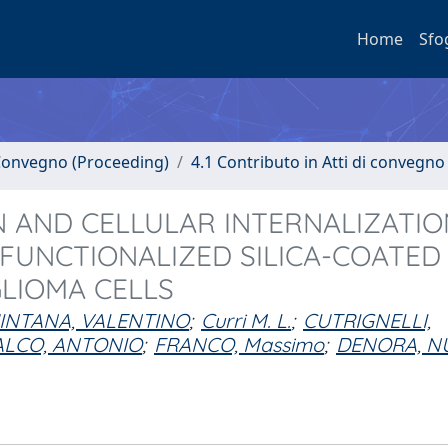
Home
Sfo
i Convegno (Proceeding)
4.1 Contributo in Atti di convegno
N AND CELLULAR INTERNALIZATIO
FUNCTIONALIZED SILICA-COATED
LIOMA CELLS
INTANA, VALENTINO
;
Curri M. L.
;
CUTRIGNELLI,
ALCO, ANTONIO
;
FRANCO, Massimo
;
DENORA, N