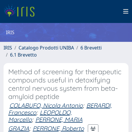
IRIS
IRIS
Catalogo Prodotti UNIBA
6 Brevetti
6.1 Brevetto
Method of screening for therapeutic
compounds useful in detoxifying
central nervous system from beta-
amyloid peptide
COLABUFO, Nicola Antonio
;
BERARDI,
Francesco
;
LEOPOLDO,
Marcello
;
PERRONE, MARIA
GRAZIA
;
PERRONE, Roberto