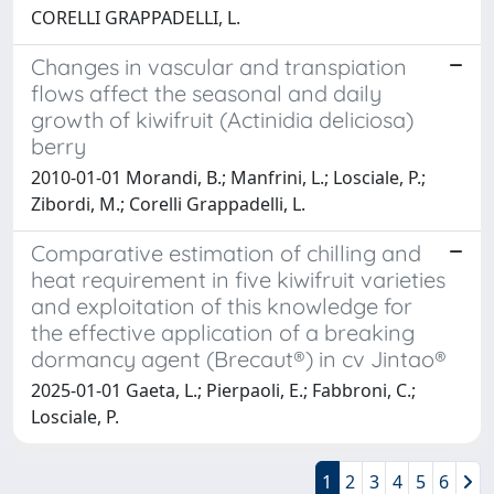
CORELLI GRAPPADELLI, L.
Changes in vascular and transpiation
flows affect the seasonal and daily
growth of kiwifruit (Actinidia deliciosa)
berry
2010-01-01 Morandi, B.; Manfrini, L.; Losciale, P.;
Zibordi, M.; Corelli Grappadelli, L.
Comparative estimation of chilling and
heat requirement in five kiwifruit varieties
and exploitation of this knowledge for
the effective application of a breaking
dormancy agent (Brecaut®) in cv Jintao®
2025-01-01 Gaeta, L.; Pierpaoli, E.; Fabbroni, C.;
Losciale, P.
1
2
3
4
5
6