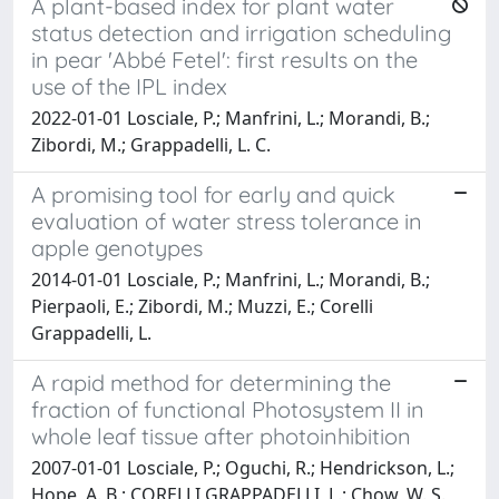
A plant-based index for plant water
status detection and irrigation scheduling
in pear 'Abbé Fetel': first results on the
use of the IPL index
2022-01-01 Losciale, P.; Manfrini, L.; Morandi, B.;
Zibordi, M.; Grappadelli, L. C.
A promising tool for early and quick
evaluation of water stress tolerance in
apple genotypes
2014-01-01 Losciale, P.; Manfrini, L.; Morandi, B.;
Pierpaoli, E.; Zibordi, M.; Muzzi, E.; Corelli
Grappadelli, L.
A rapid method for determining the
fraction of functional Photosystem II in
whole leaf tissue after photoinhibition
2007-01-01 Losciale, P.; Oguchi, R.; Hendrickson, L.;
Hope, A. B.; CORELLI GRAPPADELLI, L.; Chow, W. S.