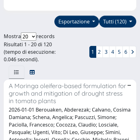
Esportazione
Tutti (120)
Mostra
records
Risultati 1 - 20 di 120
(tempo di esecuzione:
1
2
3
4
5
6
0.046 secondi).
A Moringa oleifera-based formulation for
growth and mitigation of drought stress
in tomato plants
2026-01-01 Berouaken, Abderezak; Calvano, Cosima
Damiana; Schena, Angelica; Pascuzzi, Simone;
Paciolla, Francesco; Cocozza, Claudio; Losciale,
Pasquale; Ugenti, Vito; Di Leo, Giuseppe; Simini,
Antonella; Incerti, Ornella; Cecchin, Michela; Baroni,