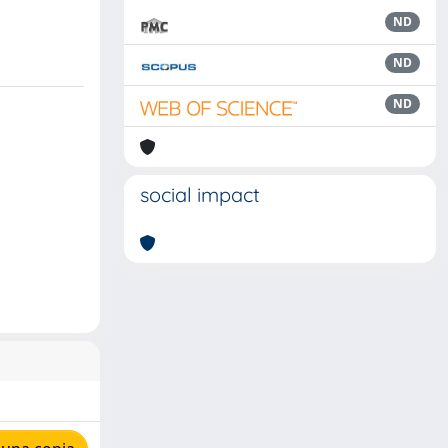
ND
ND
ND
social impact