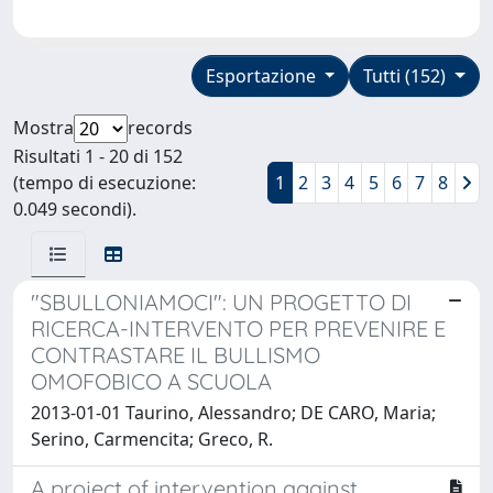
Esportazione
Tutti (152)
Mostra
records
Risultati 1 - 20 di 152
(tempo di esecuzione:
1
2
3
4
5
6
7
8
0.049 secondi).
"SBULLONIAMOCI": UN PROGETTO DI
RICERCA-INTERVENTO PER PREVENIRE E
CONTRASTARE IL BULLISMO
OMOFOBICO A SCUOLA
2013-01-01 Taurino, Alessandro; DE CARO, Maria;
Serino, Carmencita; Greco, R.
A project of intervention against