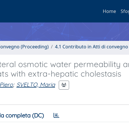
Home
Sfo
i Convegno (Proceeding)
4.1 Contributo in Atti di convegno
eral osmotic water permeability a
ts with extra-hepatic cholestasis
Piero
;
SVELTO, Maria
a completa (DC)