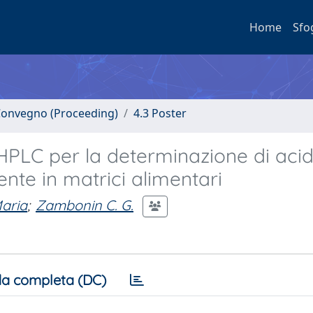
Home
Sfo
i Convegno (Proceeding)
4.3 Poster
HPLC per la determinazione di aci
nte in matrici alimentari
aria
;
Zambonin C. G.
a completa (DC)