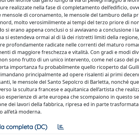
iedi del Monte Gargano lungo la via di pellegrinaggio a Mon
re realizzate nella fase di completamento dell’edificio, ovv
 le mensole di coronamento, le mensole del tamburo della p
to nord, molto verosimilmente ai tempi del terzo priore di no
do si erano appena conclusi o si avviavano a conclusione i la
 si estendeva ormai al di là dei ristretti limiti della regione,
pare profondamente radicate nelle correnti del maturo roma
lementi di maggiore freschezza e vitalità. Con gradi e modi di
non sono frutto di un unico intervento, come nel caso del p
 certa importanza fu probabilmente quello ricoperto dal Gui
 rimandano principalmente ad opere risalenti ai primi decenni
santi, le mensole del Santo Sepolcro di Barletta, nonché que
rso la scultura francese e aquitanica dell’artista che realizz
erso esperienze di arte europea che scompaiono in questo 
e dei lavori della fabbrica, ripresa ed in parte trasformata
o all’età moderna.
a completa (DC)