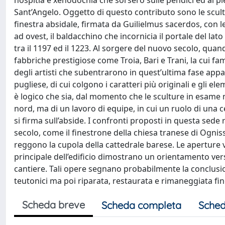
hospitia e xenodochia che sorsero sulle pendici ed ai p
Sant’Angelo. Oggetto di questo contributo sono le scultu
finestra absidale, firmata da Guilielmus sacerdos, con
ad ovest, il baldacchino che incornicia il portale del la
tra il 1197 ed il 1223. Al sorgere del nuovo secolo, quan
fabbriche prestigiose come Troia, Bari e Trani, la cui fama
degli artisti che subentrarono in quest’ultima fase ap
pugliese, di cui colgono i caratteri più originali e gli e
è logico che sia, dal momento che le sculture in esame 
nord, ma di un lavoro di equipe, in cui un ruolo di una
si firma sull’abside. I confronti proposti in questa sede
secolo, come il finestrone della chiesa tranese di Ognis
reggono la cupola della cattedrale barese. Le aperture ve
principale dell’edificio dimostrano un orientamento v
cantiere. Tali opere segnano probabilmente la conclusion
teutonici ma poi riparata, restaurata e rimaneggiata fin
Scheda breve
Scheda completa
Sched