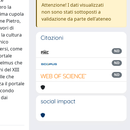
te
Attenzione! I dati visualizzati
ero la
non sono stati sottoposti a
rima cupola
validazione da parte dell'ateneo
me Pietro,
vori di
 la cultura
Citazioni
nico
versi, come
ND
ortale
lielmus che
ND
 del XIII
ND
lle che
a il portale
secondo
 dai
social impact