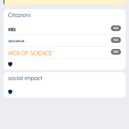
Citazioni
ND
ND
ND
social impact
Powered by
IRIS
-
about IRIS
-