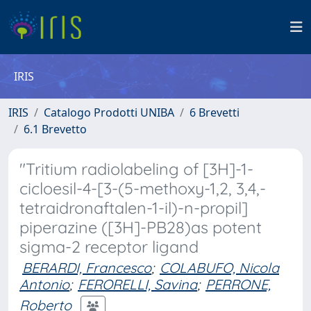
IRIS
IRIS
Catalogo Prodotti UNIBA
6 Brevetti
6.1 Brevetto
"Tritium radiolabeling of [3H]-1-
cicloesil-4-[3-(5-methoxy-1,2, 3,4,-
tetraidronaftalen-1-il)-n-propil]
piperazine ([3H]-PB28)as potent
sigma-2 receptor ligand
BERARDI, Francesco
;
COLABUFO, Nicola
Antonio
;
FERORELLI, Savina
;
PERRONE,
Roberto