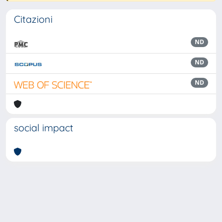
Citazioni
ND
ND
ND
social impact
Powered by
IRIS
-
about IRIS
-