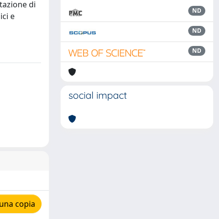
tazione di
ND
ici e
ND
ND
social impact
una copia