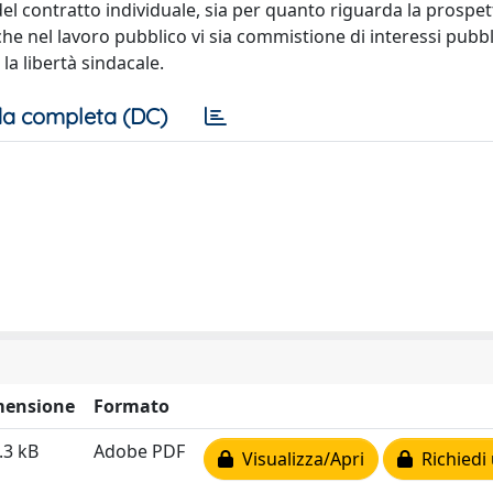
del contratto individuale, sia per quanto riguarda la prospet
 che nel lavoro pubblico vi sia commistione di interessi pubbl
 la libertà sindacale.
a completa (DC)
mensione
Formato
.3 kB
Adobe PDF
Visualizza/Apri
Richiedi 