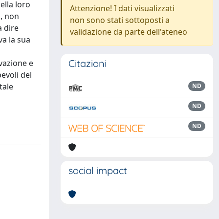
ella loro
Attenzione! I dati visualizzati
a, non
non sono stati sottoposti a
a dire
validazione da parte dell'ateneo
va la sua
Citazioni
rvazione e
evoli del
tale
ND
ND
ND
social impact