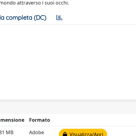
 mondo attraverso i suoi occhi.
a completa (DC)
imensione
Formato
.81 MB
Adobe
Visualizza/Apri