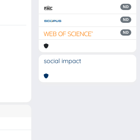
ND
ND
ND
social impact