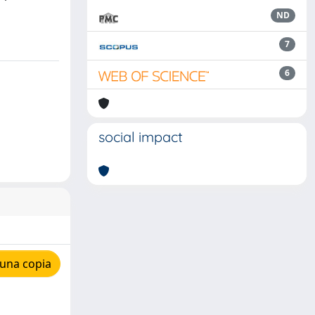
ND
7
6
social impact
 una copia