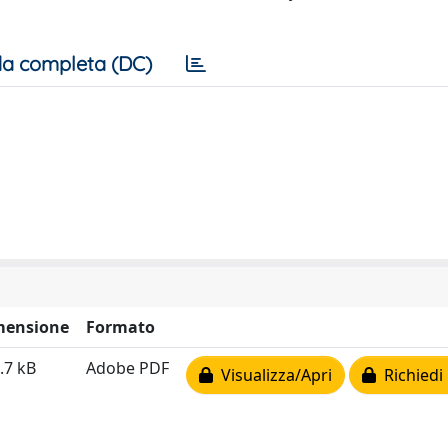
a completa (DC)
mensione
Formato
.7 kB
Adobe PDF
Visualizza/Apri
Richiedi