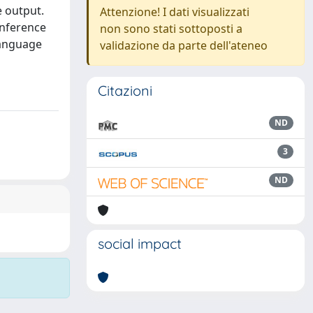
e output.
Attenzione! I dati visualizzati
inference
non sono stati sottoposti a
 Language
validazione da parte dell'ateneo
Citazioni
ND
3
ND
social impact