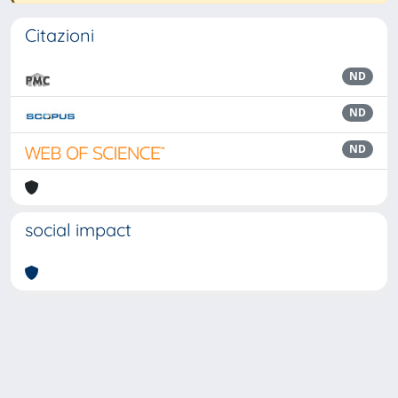
Citazioni
ND
ND
ND
social impact
Powered by
IRIS
-
about IRIS
-