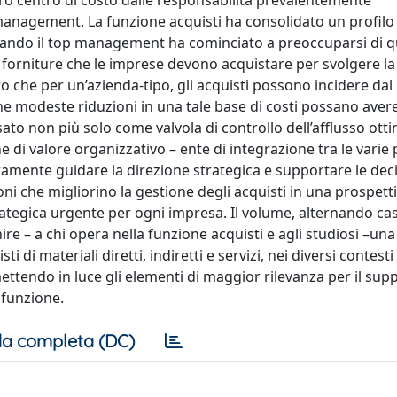
uro centro di costo dalle responsabilità prevalentemente
management. La funzione acquisti ha consolidato un profilo 
 quando il top management ha cominciato a preoccuparsi di 
e forniture che le imprese devono acquistare per svolgere la
rato che per un’azienda-tipo, gli acquisti possono incidere da
che modeste riduzioni in una tale base di costi possano aver
o non più solo come valvola di controllo dell’afflusso otti
 di valore organizzativo – ente di integrazione tra le varie 
ramente guidare la direzione strategica e supportare le deci
ni che migliorino la gestione degli acquisti in una prospetti
tegica urgente per ogni impresa. Il volume, alternando casi
e – a chi opera nella funzione acquisti e agli studiosi –una
 di materiali diretti, indiretti e servizi, nei diversi contesti 
mettendo in luce gli elementi di maggior rilevanza per il supp
 funzione.
a completa (DC)