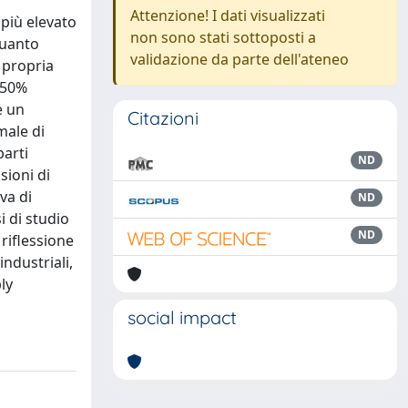
Attenzione! I dati visualizzati
più elevato
non sono stati sottoposti a
quanto
validazione da parte dell'ateneo
 propria
l 50%
e un
Citazioni
male di
parti
ND
sioni di
va di
ND
 di studio
ND
 riflessione
industriali,
ly
social impact