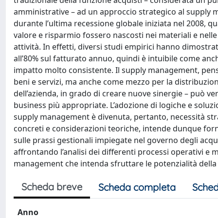
tradizionale della funzione acquisti – considerata un p
amministrative – ad un approccio strategico al supply 
durante l’ultima recessione globale iniziata nel 2008,
valore e risparmio fossero nascosti nei materiali e nell
attività. In effetti, diversi studi empirici hanno dimost
all’80% sul fatturato annuo, quindi è intuibile come an
impatto molto consistente. Il supply management, pensat
beni e servizi, ma anche come mezzo per la distribuzione
dell’azienda, in grado di creare nuove sinergie – può ve
business più appropriate. L’adozione di logiche e soluzio
supply management è divenuta, pertanto, necessità stra
concreti e considerazioni teoriche, intende dunque fornir
sulle prassi gestionali impiegate nel governo degli acquisti
affrontando l’analisi dei differenti processi operativi e 
management che intenda sfruttare le potenzialità della
Scheda breve
Scheda completa
Sched
Anno