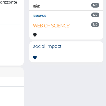
 orizzonte
ND
ND
ND
social impact