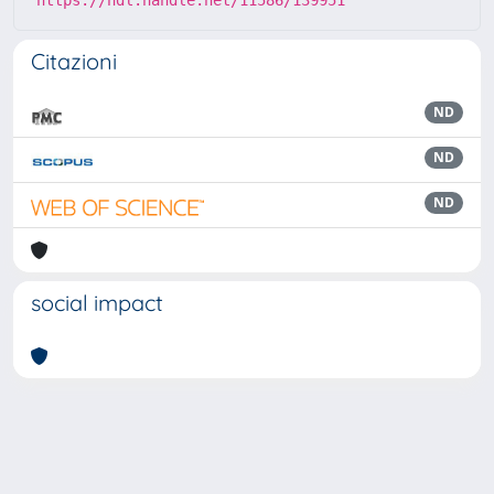
https://hdl.handle.net/11586/139951
Citazioni
ND
ND
ND
social impact
Powered by
IRIS
-
about IRIS
-