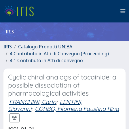
IRIS
IRIS
Catalogo Prodotti UNIBA
4 Contributo in Atti di Convegno (Proceeding)
4.1 Contributo in Atti di convegno
Cyclic chiral analogs of tocainide: a
possible dissociation of
pharmacological activities
FRANCHINI, Carlo
;
LENTINI,
Giovanni
;
CORBO, Filomena Faustina Rina