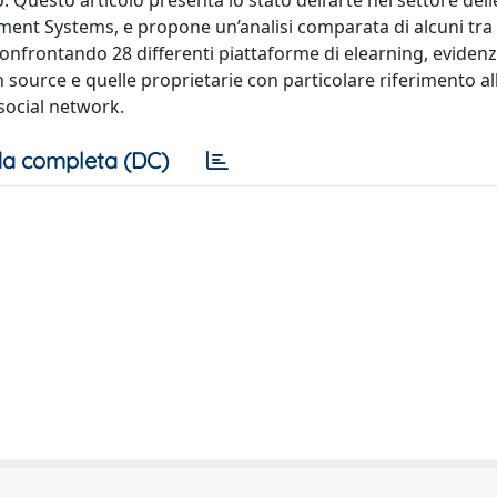
o. Questo articolo presenta lo stato dell’arte nel settore dell
nt Systems, e propone un’analisi comparata di alcuni tra i 
i confrontando 28 differenti piattaforme di elearning, evide
n source e quelle proprietarie con particolare riferimento al
 social network.
a completa (DC)