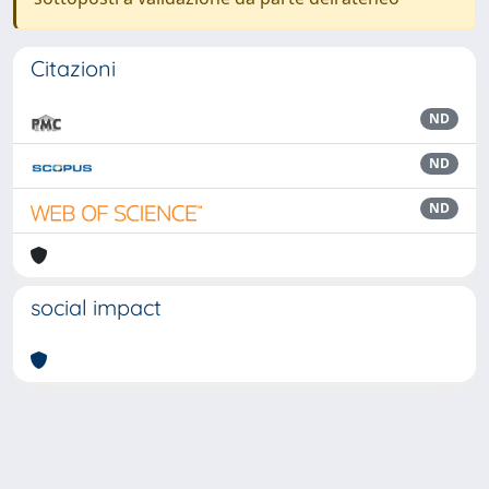
Citazioni
ND
ND
ND
social impact