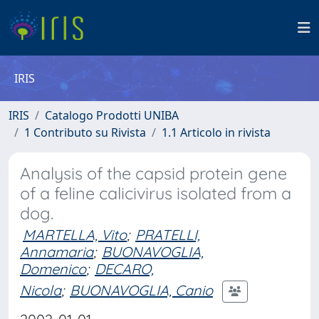
IRIS
IRIS
Catalogo Prodotti UNIBA
1 Contributo su Rivista
1.1 Articolo in rivista
Analysis of the capsid protein gene
of a feline calicivirus isolated from a
dog.
MARTELLA, Vito
;
PRATELLI,
Annamaria
;
BUONAVOGLIA,
Domenico
;
DECARO,
Nicola
;
BUONAVOGLIA, Canio