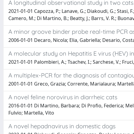
A longitudinal observational study in two cat
2021-01-01 Capozza, P.; Lanave, G.; Diakoudi, G.; Stasi, F.; Gh
Camero, M.; Di Martino, B.; Beatty, J.; Barrs, V. R.; Buonav
A minor groove binder probe real-time PCR as
2006-01-01 Decaro, Nicola; Elia, Gabriella; Desario, Cost
A molecular study on Hepatitis E virus (HEV) in
2021-01-01 Palombieri, A.; Tsachev, I.; Sarchese, V.; Fruci,
A multiplex-PCR for the diagnosis of contagio
2001-01-01 Greco, Grazia; Corrente, Marialaura; Martell
A novel feline norovirus in diarrheic cats
2016-01-01 Di Martino, Barbara; Di Profio, Federica; Mele
Fulvio; Martella, Vito
A novel hepadnavirus in domestic dogs