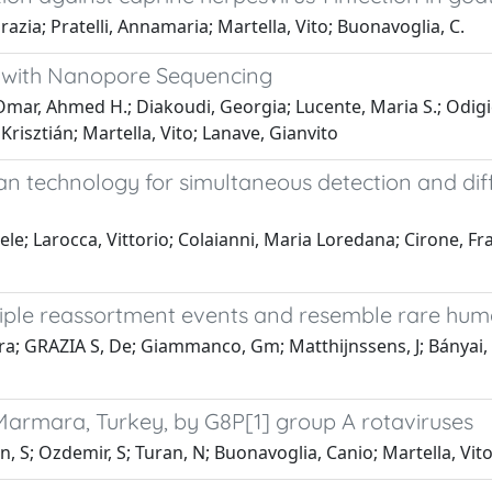
zia; Pratelli, Annamaria; Martella, Vito; Buonavoglia, C.
d with Nanopore Sequencing
Omar, Ahmed H.; Diakoudi, Georgia; Lucente, Maria S.; Odigie
Krisztián; Martella, Vito; Lanave, Gianvito
 technology for simultaneous detection and diffe
ele; Larocca, Vittorio; Colaianni, Maria Loredana; Cirone, F
ultiple reassortment events and resemble rare hu
ora; GRAZIA S, De; Giammanco, Gm; Matthijnssens, J; Bányai, K
n Marmara, Turkey, by G8P[1] group A rotaviruses
, S; Ozdemir, S; Turan, N; Buonavoglia, Canio; Martella, Vit