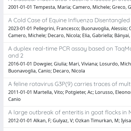
2001-01-01 Tempesta, Maria; Camero, Michele; Greco, Gra
A Cold Case of Equine Influenza Disentangle
2023-01-01 Pellegrini, Francesco; Buonavoglia, Alessio; 
Camero, Michele; Decaro, Nicola; Elia, Gabriella; Bányai, 
A duplex real-time PCR assay based on TaqMan
and 2
2016-01-01 Dowgier, Giulia; Mari, Viviana; Losurdo, Mich
Buonavoglia, Canio; Decaro, Nicola
A feline rotavirus G3P(9) carries traces of m
2011-01-01 Martella, Vito; Potgieter, Ac; Lorusso, Eleon
Canio
A large outbreak of enteritis in goat flocks i
2012-01-01 Alkan, F; Gulyaz, V; Ozkan Timurkan, M; Iyisan