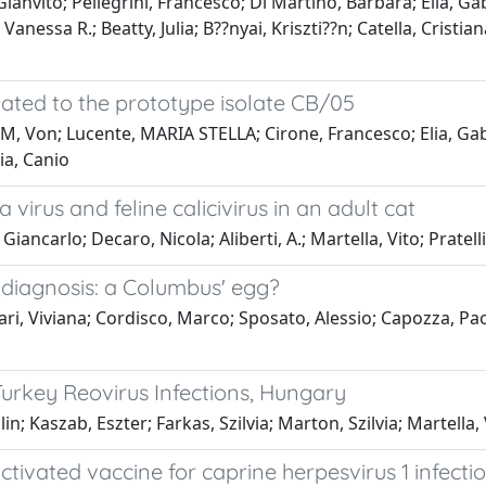
anvito; Pellegrini, Francesco; Di Martino, Barbara; Elia, Ga
Vanessa R.; Beatty, Julia; B??nyai, Kriszti??n; Catella, Cristi
lated to the prototype isolate CB/05
, Von; Lucente, MARIA STELLA; Cirone, Francesco; Elia, Gabrie
ia, Canio
virus and feline calicivirus in an adult cat
iancarlo; Decaro, Nicola; Aliberti, A.; Martella, Vito; Prate
 diagnosis: a Columbus' egg?
ari, Viviana; Cordisco, Marco; Sposato, Alessio; Capozza, Pao
urkey Reovirus Infections, Hungary
n; Kaszab, Eszter; Farkas, Szilvia; Marton, Szilvia; Martella, 
ctivated vaccine for caprine herpesvirus 1 infecti