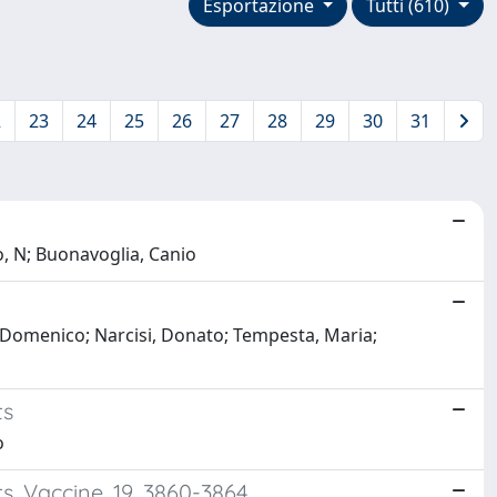
Esportazione
Tutti (610)
2
23
24
25
26
27
28
29
30
31
o, N; Buonavoglia, Canio
a, Domenico; Narcisi, Donato; Tempesta, Maria;
ts
o
ts. Vaccine, 19, 3860-3864