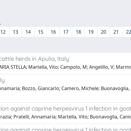
.
12
13
14
15
16
17
18
19
20
21
2
attle herds in Apulia, Italy
RIA STELLA; Martella, Vito; Campolo, M; Angelillo, V; Marm
ly
i, Annamaria; Bozzo, Giancarlo; Camero, Michele; Buonavogli
ion against caprine herpesvirus 1 infection in goa
zia; Pratelli, Annamaria; Martella, Vito; Buonavoglia, Cani
ion against caprine herpesvirus 1 infection in goa