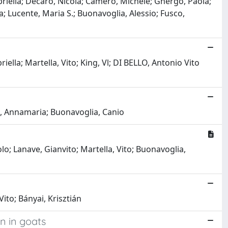
briella; Decaro, Nicola; Camero, Michele; Ghergo, Paola;
ana; Lucente, Maria S.; Buonavoglia, Alessio; Fusco,
lla; Martella, Vito; King, Vl; DI BELLO, Antonio Vito
lli, Annamaria; Buonavoglia, Canio
lo; Lanave, Gianvito; Martella, Vito; Buonavoglia,
Vito; Bányai, Krisztián
on in goats