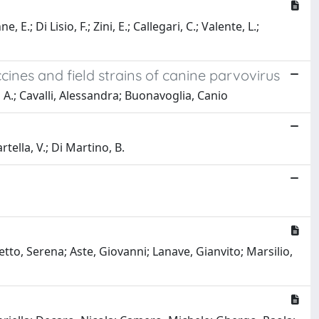
E.; Di Lisio, F.; Zini, E.; Callegari, C.; Valente, L.;
ines and field strains of canine parvovirus
 A.; Cavalli, Alessandra; Buonavoglia, Canio
rtella, V.; Di Martino, B.
tto, Serena; Aste, Giovanni; Lanave, Gianvito; Marsilio,