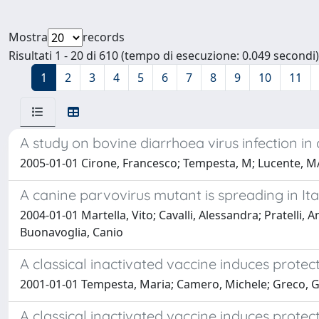
Mostra
records
Risultati 1 - 20 di 610 (tempo di esecuzione: 0.049 secondi)
1
2
3
4
5
6
7
8
9
10
11
A study on bovine diarrhoea virus infection in c
2005-01-01 Cirone, Francesco; Tempesta, M; Lucente, MA
A canine parvovirus mutant is spreading in Ita
2004-01-01 Martella, Vito; Cavalli, Alessandra; Pratell
Buonavoglia, Canio
A classical inactivated vaccine induces protect
2001-01-01 Tempesta, Maria; Camero, Michele; Greco, Gra
A classical inactivated vaccine induces protect