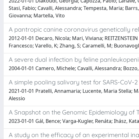
2022-01-01 Diakoudi, Georgia; Capozza, Paolo; Lanave, Gi
Stasi, Fabio; Cavalli, Alessandra; Tempesta, Maria; Barrs, 
Giovanna; Martella, Vito
A pantropic canine coronavirus genetically re
2012-01-01 Decaro, Nicola; Mari, Viviana; REITZENSTEIN M
Francesco; Varello, K; Zhang, S; Caramelli, M; Buonavogl
A severe dual infection by feline panleukopenia 
2004-01-01 Camero, Michele; Cavalli, Alessandra; Bozzo, G
A simple pooling salivary test for SARS-CoV-2
2021-01-01 Pratelli, Annamaria; Lucente, Maria Stella; M
Alessio
A Snapshot on the Genomic Epidemiology of T
2023-01-01 Gál, Bence; Varga-Kugler, Renáta; Ihász, Katali
A study on the efficacy of an experimental ina