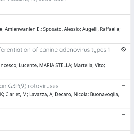
, Amienwanlen E.; Sposato, Alessio; Augelli, Raffaella;
rentiation of canine adenovirus types 1
rancesco; Lucente, MARIA STELLA; Martella, Vito;
man G3P(9) rotaviruses
; Ciarlet, M; Lavazza, A; Decaro, Nicola; Buonavoglia,
o