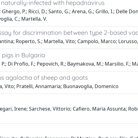
s naturally-infected with hepadnavirus
ergo, P.; Ricci, D.; Santo, G.; Arena, G.; Grillo, I.; Delle Donne, 
oglia, C.; Martella, V.
say for discrimination between type 2-based vacc
antina; Roperto, S.; Martella, Vito; Campolo, Marco; Lorusso,
 pigs in Bulgaria
 P.; Di Profio, F.; Pepovich, R.; Baymakova, M.; Marsilio, F.; Ma
us agalactia of sheep and goats
a, Vito; Pratelli, Annamaria; Buonavoglia, Domenico
gari, Irene; Sarchese, Vittorio; Cafiero, Maria Assunta; Robe