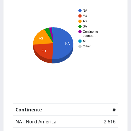
NA
EU
AS
SA
Continente
sconos…
AS
AF
NA
Other
EU
Continente
#
NA - Nord America
2.616