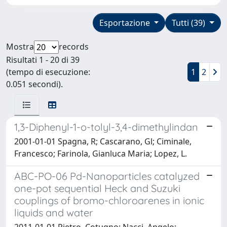
Esportazione
Tutti (39)
Mostra
records
Risultati 1 - 20 di 39
(tempo di esecuzione:
1
2
0.051 secondi).
1,3-Diphenyl-1-o-tolyl-3,4-dimethylindan
2001-01-01 Spagna, R; Cascarano, Gl; Ciminale,
Francesco; Farinola, Gianluca Maria; Lopez, L.
ABC-PO-06 Pd-Nanoparticles catalyzed
one-pot sequential Heck and Suzuki
couplings of bromo-chloroarenes in ionic
liquids and water
2011-01-01 Pietro, Cotugno; Nacci, Angelo;