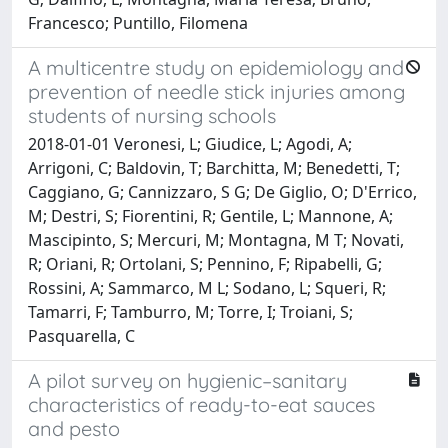
Francesco; Puntillo, Filomena
A multicentre study on epidemiology and
prevention of needle stick injuries among
students of nursing schools
2018-01-01 Veronesi, L; Giudice, L; Agodi, A;
Arrigoni, C; Baldovin, T; Barchitta, M; Benedetti, T;
Caggiano, G; Cannizzaro, S G; De Giglio, O; D'Errico,
M; Destri, S; Fiorentini, R; Gentile, L; Mannone, A;
Mascipinto, S; Mercuri, M; Montagna, M T; Novati,
R; Oriani, R; Ortolani, S; Pennino, F; Ripabelli, G;
Rossini, A; Sammarco, M L; Sodano, L; Squeri, R;
Tamarri, F; Tamburro, M; Torre, I; Troiani, S;
Pasquarella, C
A pilot survey on hygienic–sanitary
characteristics of ready-to-eat sauces
and pesto