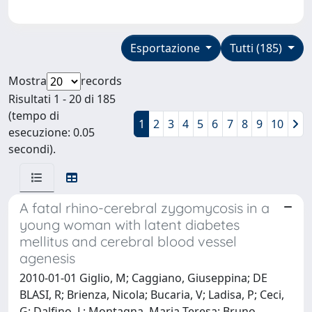
Esportazione
Tutti (185)
Mostra
records
Risultati 1 - 20 di 185
(tempo di
1
2
3
4
5
6
7
8
9
10
esecuzione: 0.05
secondi).
A fatal rhino-cerebral zygomycosis in a
young woman with latent diabetes
mellitus and cerebral blood vessel
agenesis
2010-01-01 Giglio, M; Caggiano, Giuseppina; DE
BLASI, R; Brienza, Nicola; Bucaria, V; Ladisa, P; Ceci,
G; Dalfino, L; Montagna, Maria Teresa; Bruno,