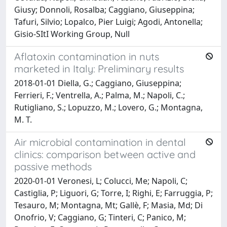
Giusy; Donnoli, Rosalba; Caggiano, Giuseppina;
Tafuri, Silvio; Lopalco, Pier Luigi; Agodi, Antonella;
Gisio-SItI Working Group, Null
Aflatoxin contamination in nuts
marketed in Italy: Preliminary results
2018-01-01 Diella, G.; Caggiano, Giuseppina;
Ferrieri, F.; Ventrella, A.; Palma, M.; Napoli, C.;
Rutigliano, S.; Lopuzzo, M.; Lovero, G.; Montagna,
M. T.
Air microbial contamination in dental
clinics: comparison between active and
passive methods
2020-01-01 Veronesi, L; Colucci, Me; Napoli, C;
Castiglia, P; Liguori, G; Torre, I; Righi, E; Farruggia, P;
Tesauro, M; Montagna, Mt; Gallè, F; Masia, Md; Di
Onofrio, V; Caggiano, G; Tinteri, C; Panico, M;