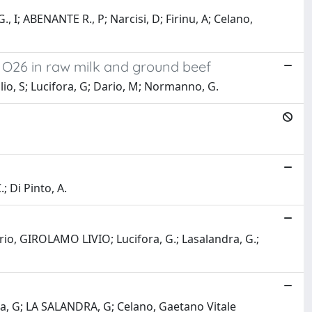
; ABENANTE R., P; Narcisi, D; Firinu, A; Celano,
i O26 in raw milk and ground beef
io, S; Lucifora, G; Dario, M; Normanno, G.
; Di Pinto, A.
o, GIROLAMO LIVIO; Lucifora, G.; Lasalandra, G.;
a, G; LA SALANDRA, G; Celano, Gaetano Vitale