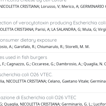
COLETTA CRISTIANA; Lorusso, V; Merico, A; GERMINARIO G., I
ction of verocytotoxin producing Escherichia col
LETTA CRISTIANA; Parisi, A; LA SALANDRA, G; Mula, G; Virgil
 Consumer dietary exposure
sio, A.; Garofalo, R.; Chiumarulo, R.; Storelli, M. M.
s used in fish burgers
, F.; Cagnazzo, G.; Ciccarese, G.; Dambrosio, A.; Quaglia, N. C.
scherichia coli O26 VTEC.
ia, NICOLETTA CRISTIANA; Celano, Gaetano Vitale; Germinari
zzazione di Escherichia coli O26 VTEC
; Quaglia, NICOLETTA CRISTIANA; Germinario, G. L.; Lucifor