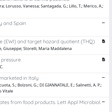
orusso, Vanessa; Santagada, G.; Lillo, T.; Merico, A.;
ly and Spain
e (EWI) and target hazard quotient (THQ)
one, Giuseppe; Storelli, Maria Maddalena
h pressure
C.
marketed in Italy
ota, S.; Bolzoni, G.; DI GIANNATALE, E.; Salinetti, A. P.;
o Vitale
ates from food products. Lett Appl Microbiol.