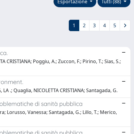
Esportazione
Tutti (88)
1
2
3
4
5
ca.
RISTIANA; Poggiu, A.; Zuccon, F.; Pirino, T.; Sias, S.;
ironment.
, LA .; Quaglia, NICOLETTA CRISTIANA; Santagada, G.
problematiche di sanità pubblica
Lorusso, Vanessa; Santagada, G.; Lillo, T.; Merico,
problematiche di sanità pubblica.