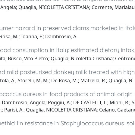
ela; Quaglia, NICOLETTA CRISTIANA; Corrente, Marialaura; L
ymer hazard in preserved clams marketed in Ita
Rosa, M.; Ioanna, F.; Dambrosio, A.
d consumption in Italy: estimated dietary intak
ita; Busco, Vito Pietro; Quaglia, Nicoletta Cristiana; Centr
and mild pasteurised donkey milk treated with hig
a, A.; Storelli, M. M.; De Rosa, M.; Matrella, R.; Quaglia, N. 
coccus aureus in food products of animal origin 
; Dambrosio, Angela; Poggiu, A.; DE CASTELLI, L.; Mioni, R.; Scu
, S.; Parisi, A.; Quaglia, NICOLETTA CRISTIANA; Celano, Gaetan
hicillin resistance in Staphylococcus aureus isol