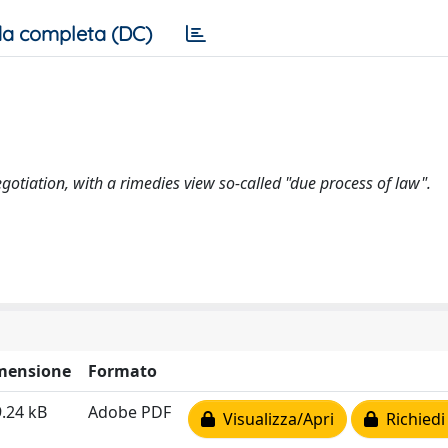
a completa (DC)
egotiation, with a rimedies view so-called "due process of law".
mensione
Formato
.24 kB
Adobe PDF
Visualizza/Apri
Richiedi