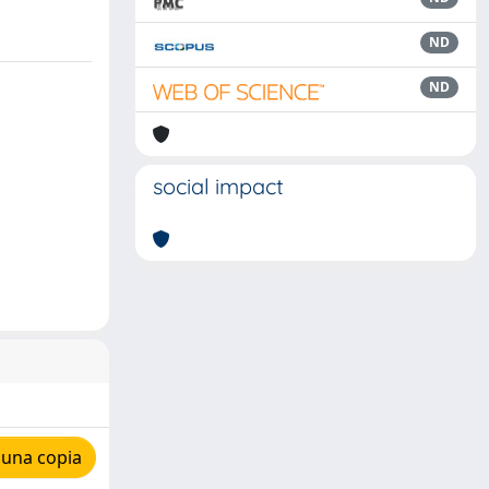
ND
ND
social impact
 una copia