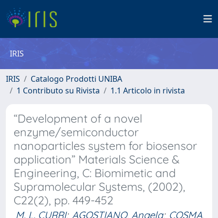
IRIS
IRIS
Catalogo Prodotti UNIBA
1 Contributo su Rivista
1.1 Articolo in rivista
“Development of a novel
enzyme/semiconductor
nanoparticles system for biosensor
application” Materials Science &
Engineering, C: Biomimetic and
Supramolecular Systems, (2002),
C22(2), pp. 449-452
M. L. CURRI
;
AGOSTIANO, Angela
;
COSMA,