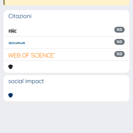
Citazioni
ND
ND
ND
social impact
Powered by
IRIS
-
about IRIS
-