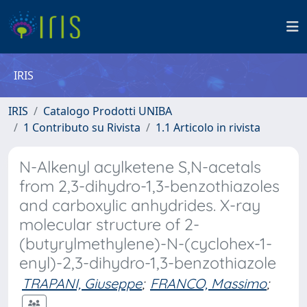
IRIS
IRIS
Catalogo Prodotti UNIBA
1 Contributo su Rivista
1.1 Articolo in rivista
N-Alkenyl acylketene S,N-acetals
from 2,3-dihydro-1,3-benzothiazoles
and carboxylic anhydrides. X-ray
molecular structure of 2-
(butyrylmethylene)-N-(cyclohex-1-
enyl)-2,3-dihydro-1,3-benzothiazole
TRAPANI, Giuseppe
;
FRANCO, Massimo
;