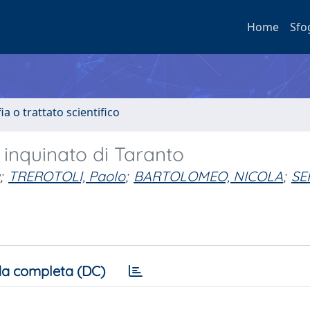
Home
Sfo
a o trattato scientifico
 inquinato di Taranto
;
TREROTOLI, Paolo
;
BARTOLOMEO, NICOLA
;
SE
a completa (DC)